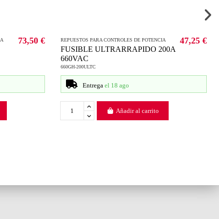
73,50 €
47,25 €
IA
REPUESTOS PARA CONTROLES DE POTENCIA
FUSIBLE ULTRARRAPIDO 200A
660VAC
660GH-200ULTC
Entrega
el 18 ago
Añadir al carrito