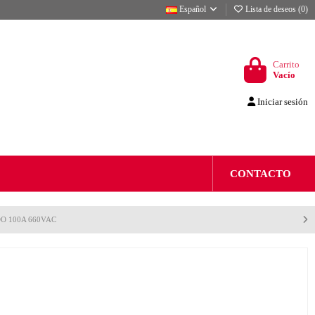
Español
Lista de deseos (
0
)
Carrito
Vacío
Iniciar sesión
CONTACTO
O 100A 660VAC