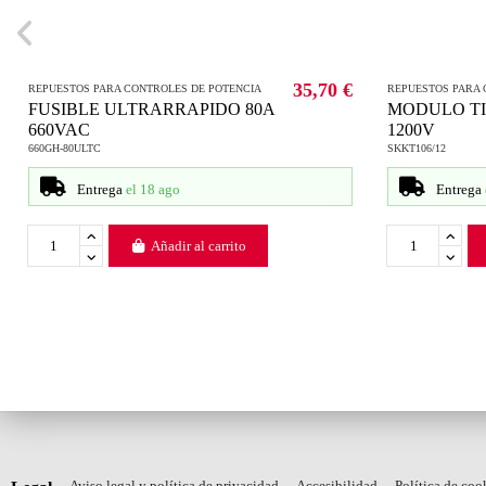
35,70 €
REPUESTOS PARA CONTROLES DE POTENCIA
REPUESTOS PARA 
FUSIBLE ULTRARRAPIDO 80A
MODULO TI
660VAC
1200V
660GH-80ULTC
SKKT106/12
Entrega
el 18 ago
Entrega
Añadir al carrito
Aviso legal y política de privacidad
Accesibilidad
Política de coo