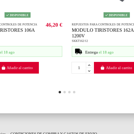
DISPONIBLE
DISPONIBLE
46,20 €
CONTROLES DE POTENCIA
REPUESTOS PARA CONTROLES DE POTENC
RISTORES 106A
MODULO TIRISTORES 162A
1200V
SKKT162/12
el 18 ago
Entrega
el 18 ago
Añadir al carrito
Añadir al carrito
kies
CONDICIONES DE COMPRA Y GASTOS DE ENVIO