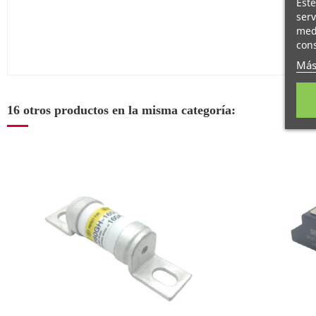
Este
serv
medi
cons
Más
16 otros productos en la misma categoría: