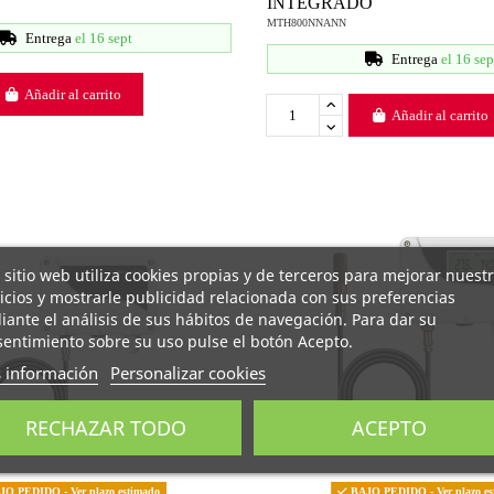
INTEGRADO
MTH800NNANN
Entrega
el 16 sept
Entrega
el 16 sep
Añadir al carrito
Añadir al carrito
 sitio web utiliza cookies propias y de terceros para mejorar nuest
icios y mostrarle publicidad relacionada con sus preferencias
ante el análisis de sus hábitos de navegación. Para dar su
entimiento sobre su uso pulse el botón Acepto.
 información
Personalizar cookies
RECHAZAR TODO
ACEPTO
O PEDIDO - Ver plazo estimado
BAJO PEDIDO - Ver plazo es