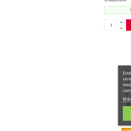
MTH800NNAWM
Este
serv
medi
cons
Más
BAJ