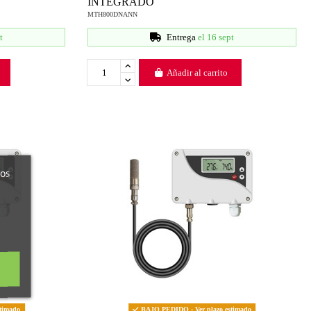
INTEGRADO
MTH800DNANN
t
Entrega
el 16 sept
Añadir al carrito
ros
timado
BAJO PEDIDO - Ver plazo estimado