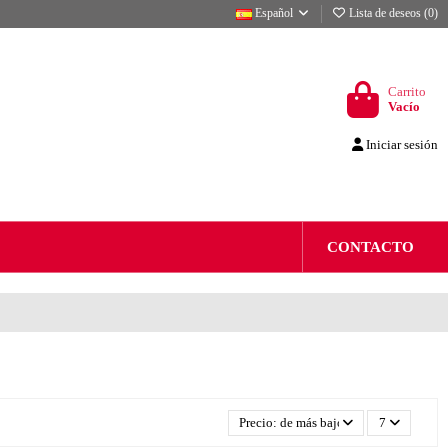
Español
Lista de deseos (
0
)
Carrito
Vacío
Iniciar sesión
CONTACTO
Precio: de más bajo a más alto
7