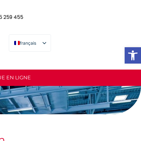
5 259 455
français
ouvrir l
español
english
euskara
E EN LIGNE
n