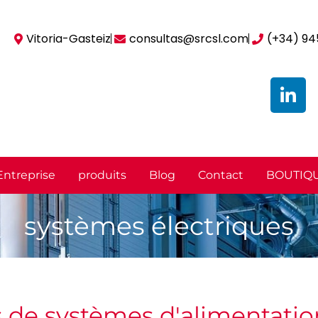
Vitoria-Gasteiz
consultas@srcsl.com
(+34) 94
l
i
n
k
e
d
Entreprise
produits
Blog
Contact
BOUTIQU
i
n
systèmes électriques
s de systèmes d'alimentatio