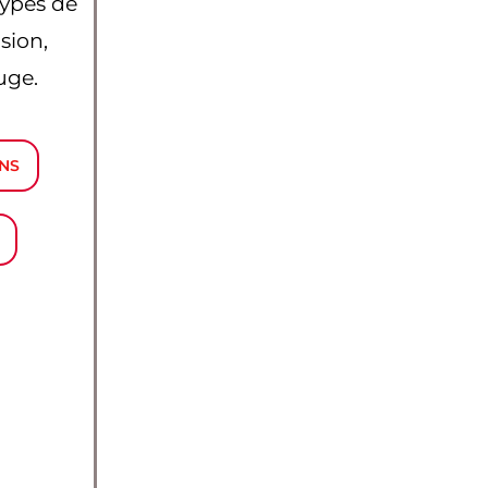
types de
sion,
uge.
NS