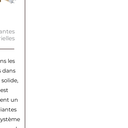
fantes
ielles
ns les
s dans
solide,
 est
tent un
iantes
 système