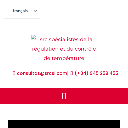
aller
français
au
español
contenu
english
euskara
consultas@srcsl.com
(+34) 945 259 455