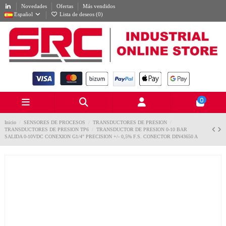
Novedades
Ofertas
Más vendidos
Español
Lista de deseos (
0
)
0
Inicio
SENSORES DE PROCESOS
TRANSDUCTORES DE PRESION
TRANSDUCTORES DE PRESION TP6
TRANSDUCTOR DE PRESION 0-10 BAR
SALIDA 0-10VDC CONEXION G1/4" PRECISION +/- 0,5% F.S. CONECTOR DIN43650 A