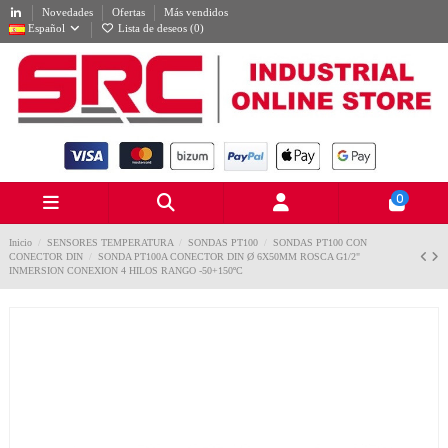
Novedades
Ofertas
Más vendidos
Español
Lista de deseos (
0
)
0
Inicio
SENSORES TEMPERATURA
SONDAS PT100
SONDAS PT100 CON
CONECTOR DIN
SONDA PT100A CONECTOR DIN Ø 6X50MM ROSCA G1/2"
INMERSION CONEXION 4 HILOS RANGO -50+150ºC