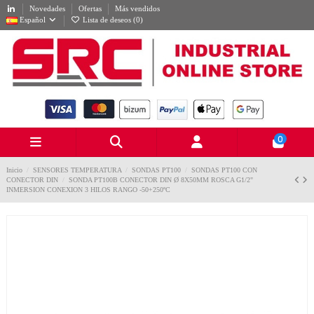
Novedades
Ofertas
Más vendidos
Español
Lista de deseos (
0
)
0
Inicio
SENSORES TEMPERATURA
SONDAS PT100
SONDAS PT100 CON
CONECTOR DIN
SONDA PT100B CONECTOR DIN Ø 8X50MM ROSCA G1/2"
INMERSION CONEXION 3 HILOS RANGO -50+250ºC