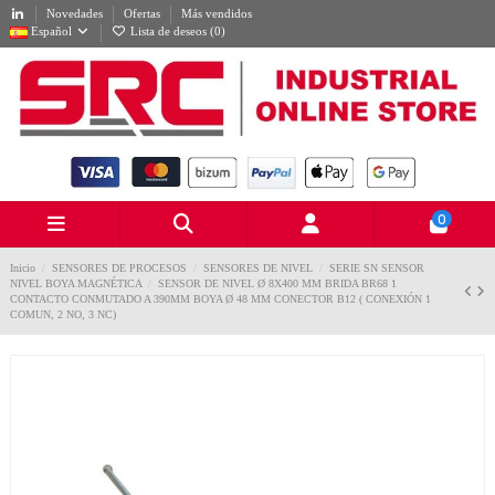
Novedades
Ofertas
Más vendidos
Español
Lista de deseos (
0
)
0
Inicio
SENSORES DE PROCESOS
SENSORES DE NIVEL
SERIE SN SENSOR
NIVEL BOYA MAGNÉTICA
SENSOR DE NIVEL Ø 8X400 MM BRIDA BR68 1
CONTACTO CONMUTADO A 390MM BOYA Ø 48 MM CONECTOR B12 ( CONEXIÓN 1
COMUN, 2 NO, 3 NC)