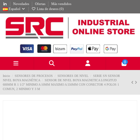
Novedades
Ofertas
Más vendidos
Español
Lista de deseos (
0
)
0
Inicio
SENSORES DE PROCESOS
SENSORES DE NIVEL
SERIE SN SENSOR
NIVEL BOYA MAGNÉTICA
SENSOR DE NIVEL BOYA MAGNETICA LONGITUD
600MM R 1 1/2" MINIMO A 10MM MAXIMO A 550MM CON CONECTOR 4 POLOS 1
COMUN, 2 MINIMO Y 3 M