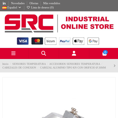
Novedades
Ofertas
Más vendidos
Español
Lista de deseos (
0
)
0
Inicio
SENSORES TEMPERATURA
ACCESORIOS SENSORES TEMPERATURA
CABEZALES DE CONEXION
CABEZAL ALUMINIO TIPO KN CON ORIFICIO Ø 26MM