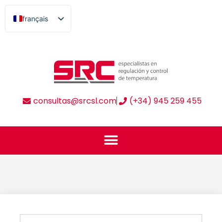
aller
français
au
español
contenu
english
euskara
consultas@srcsl.com
(+34) 945 259 455