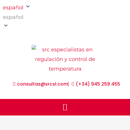
ir
español
al
español
contenido
consultas@srcsl.com
(+34) 945 259 455