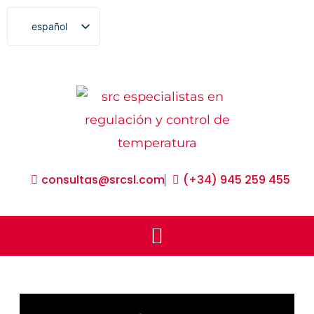
ir
español
al
english
contenido
français
euskara
consultas@srcsl.com
(+34) 945 259 455