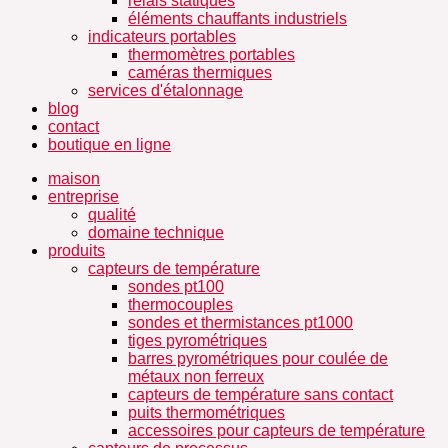
relais statiques
éléments chauffants industriels
indicateurs portables
thermomètres portables
caméras thermiques
services d'étalonnage
blog
contact
boutique en ligne
maison
entreprise
qualité
domaine technique
produits
capteurs de température
sondes pt100
thermocouples
sondes et thermistances pt1000
tiges pyrométriques
barres pyrométriques pour coulée de
métaux non ferreux
capteurs de température sans contact
puits thermométriques
accessoires pour capteurs de température